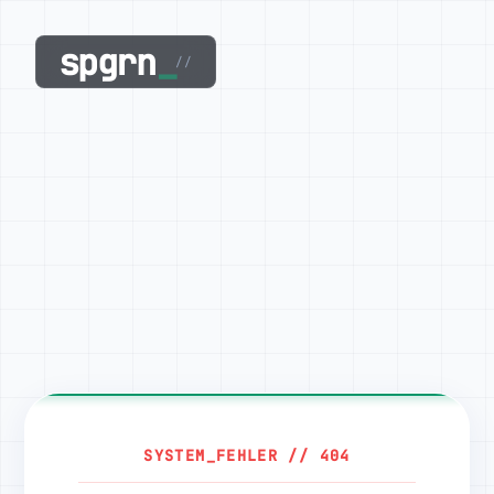
spgrn
_
//
SYSTEM_FEHLER // 404