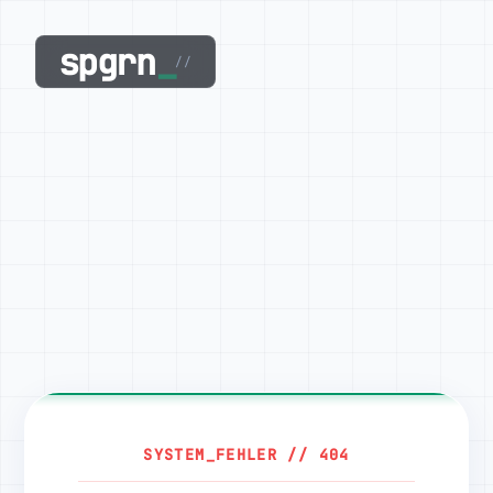
spgrn
_
//
SYSTEM_FEHLER // 404