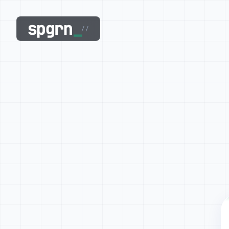
spgrn
_
//